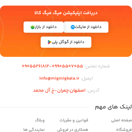
دریافت اپلیکیشن میگ میگ کالا
دانلود از مایکت
دانلود از بازار
دانلود از گوگل پلی
شماره تماس:
09905507055-09055261812
ایمیل:
info@migmigkala.ir
آدرس:
اصفهان،‌چمران-خ آل محمد
لینک های مهم
صفحه اصلی
قوانین و مقررات
وبلاگ
فروشگاه
همکاری در فروش
نمایندگی ها