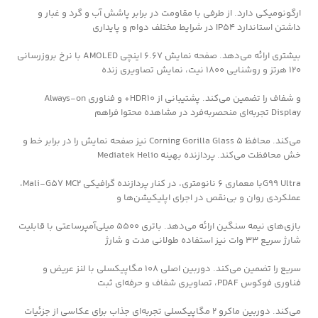
ارگونومیکی دارد. از طرفی با مقاومت در برابر پاشش آب و گرد و غبار و
داشتن استاندارد IP54 در شرایط مختلف دوام و پایداری
بیشتری ارائه می‌دهد. صفحه ‌نمایش 6.67 اینچی AMOLED با نرخ بروزرسانی
120 هرتز و روشنایی 1800 نیت، نمایش تصاویری زنده
و شفاف را تضمین می‌کند. پشتیبانی از HDR10+ و فناوری Always-on
Display تجربه‌ای منحصربه‌فرد در مشاهده محتوا فراهم
می‌کند. محافظ Corning Gorilla Glass 5 نیز صفحه نمایش را در برابر خط و
خش محافظت می‌کند. پردازنده بهینه Mediatek Helio
G99 Ultraبا معماری 6 نانومتری، در کنار پردازنده گرافیکی Mali-G57 MC2،
عملکردی روان و بی‌نقص در اجرای اپلیکیشن‌ها و
بازی‌های نیمه سنگین ارائه می‌دهد. باتری 5500 میلی‌آمپرساعتی با قابلیت
شارژ سریع 33 وات نیز استفاده طولانی ‌مدت و شارژ
سریع را تضمین می‌کند. دوربین اصلی 108 مگاپیکسلی با لنز عریض و
فناوری فوکوس PDAF، تصاویری شفاف و حرفه‌ای ثبت
می‌کند. دوربین ماکرو 2 مگاپیکسلی تجربه‌ای جذاب برای عکاسی از جزئیات