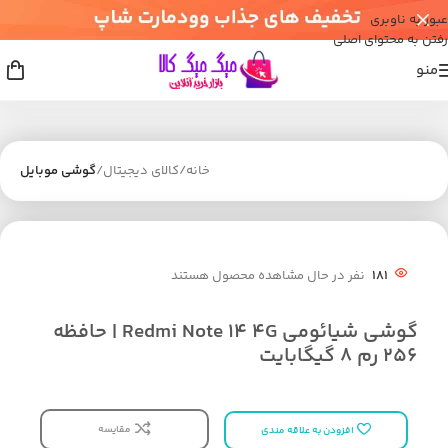
عبور به ناوبری
رفتن به محتوای اصلی
منو
خانه
کالای دیجیتال
گوشی موبایل
181
نفر در حال مشاهده محصول هستند
گوشی شیائومی Redmi Note 14 4G | حافظه
256 رم 8 گیگابایت
مقایسه
افزودن به علاقه مندی